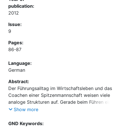
publication:
2012
Issue:
9
Pages:
86-87
Language:
German
Abstract:
Der Führungsalltag im Wirtschaftsleben und das
Coachen einer Spitzenmannschaft weisen viele
analoge Strukturen auf. Gerade beim Führen eines
Motivationsgespräches können Führungskräfte in
Show more
der Wirtschaft ggf. vom Bench-Markt
Hochleistungssport lernen.
GND Keywords: