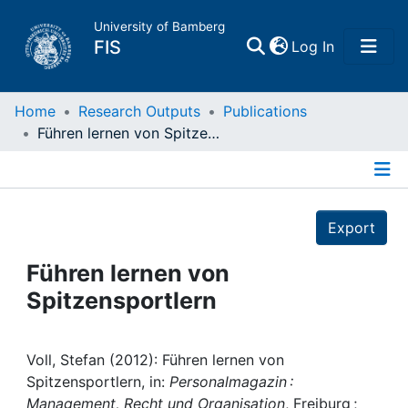
University of Bamberg
(current)
FIS
Log In
Home
Home
Research Outputs
Publications
Führen lernen von Spitzensportlern
Publications
Details
Research Data
Export
Projects
Führen lernen von
Spitzensportlern
People
Institutions
Voll, Stefan (2012): Führen lernen von
Spitzensportlern, in:
Personalmagazin :
Management, Recht und Organisation
, Freiburg ;