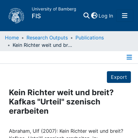
University of Bamberg
(current)
FIS
Log In
Home
Home
Research Outputs
Publications
Kein Richter weit und breit? Kafkas "Urteil" szenisch erarbeiten
Publications
Details
Research Data
Export
Projects
Kein Richter weit und breit?
Kafkas "Urteil" szenisch
People
erarbeiten
Institutions
Abraham, Ulf (2007): Kein Richter weit und breit?