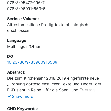
978-3-95477-196-7
978-3-96091-653-6
Series ; Volume:
Alttestamentliche Predigttexte philologisch
erschlossen
Language:
Multilingual/Other
DOI:
10.23780/9783960916536
Abstract:
Die zum Kirchenjahr 2018/2019 eingeführte neue
„Ordnung gottesdienstlicher Texte und Lieder“ der
EKD sieht in Reihe II für die Sonn- und Feiertage 22
alttestamentliche Texte als Predigttexte vor. Für sie
Show more
bietet dieses Bändchen einen sprachlichen
Schlüssel, der den Zugang zum hebräischen Urtext
GND Keywords: