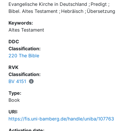
erleichtert. Die philologisch ausführlich
Evangelische Kirche in Deutschland
;
Predigt
;
kommentierte Modellübersetzung dieser Texte
Bibel. Altes Testament
;
Hebräisch
;
Übersetzung
samt Analyse aller Verbformen ist auch unabhängig
Keywords:
von der aktuellen Predigtvorbereitung ein
Altes Testament
geeignetes Hilfsmittel, einmal erworbene
Hebräischkenntnisse zu reaktivieren, sie zu
DDC
pflegen, zu sichern und zu erweitern.
Classification:
220 The Bible
RVK
Classification:
BV 4151
Type:
Book
URI:
https://fis.uni-bamberg.de/handle/uniba/107763
Activation date: