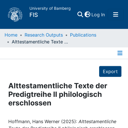
University of Bamberg
(current)
FIS
Log In
Home
Home
Research Outputs
Publications
Alttestamentliche Texte der Predigtreihe II philologisch erschlossen
Publications
Details
Research Data
Export
Projects
Alttestamentliche Texte der
Predigtreihe II philologisch
People
erschlossen
Institutions
Hoffmann, Hans Werner (2025):
Alttestamentliche