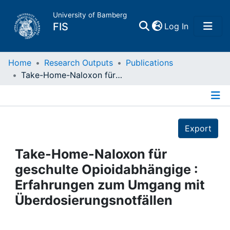
University of Bamberg
(current)
FIS
Log In
Home
Home
Research Outputs
Publications
Take-Home-Naloxon für geschulte Opioidabhängige : Erfahrungen zum Umgang mit Überdosierungsnotfällen
Publications
Details
Research Data
Export
Projects
Take-Home-Naloxon für
geschulte Opioidabhängige :
People
Erfahrungen zum Umgang mit
Überdosierungsnotfällen
Institutions