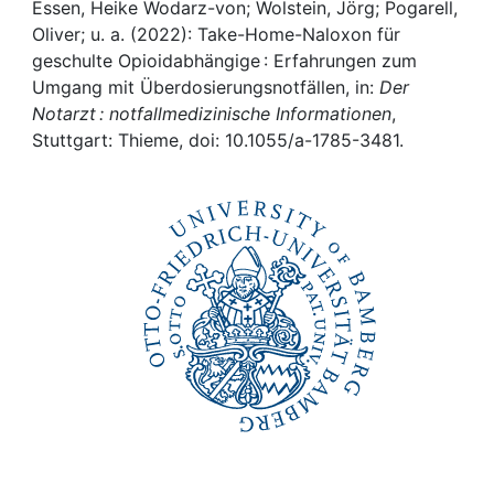
Awards
Essen, Heike Wodarz-von; Wolstein, Jörg; Pogarell,
Oliver; u. a. (2022): Take-Home-Naloxon für
My FIS
geschulte Opioidabhängige : Erfahrungen zum
Umgang mit Überdosierungsnotfällen, in:
Der
Notarzt : notfallmedizinische Informationen
,
Help
Stuttgart: Thieme, doi: 10.1055/a-1785-3481.