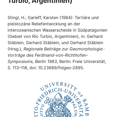
Turbio, Argentinien)
Awards
My FIS
Stingl, H.; Garleff, Karsten (1984): Tertiäre und
pleistozäne Reliefentwicklung an der
Help
interozeanischen Wasserscheide in Südpatagonien
(Gebiet von Río Turbio, Argentinien), in: Gerhard
Stäblein, Gerhard Stäblein, und Gerhard Stäblein
(Hrsg.),
Regionale Beiträge zur Geomorphologie :
Vorträge des Ferdinand-von-Richthofen-
Symposiums, Berlin 1983
, Berlin: Freie Universität,
S. 113–118, doi: 10.23689/fidgeo-2895.