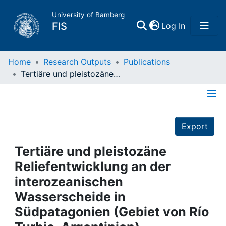
University of Bamberg
(current)
FIS
Log In
Home
Home
Research Outputs
Publications
Tertiäre und pleistozäne Reliefentwicklung an der interozeanischen Wasserscheide in Südpatagonien (Gebiet von Río Turbio, Argentinien)
Publications
Details
Research Data
Export
Projects
Tertiäre und pleistozäne
Reliefentwicklung an der
People
interozeanischen
Wasserscheide in
Institutions
Südpatagonien (Gebiet von Río