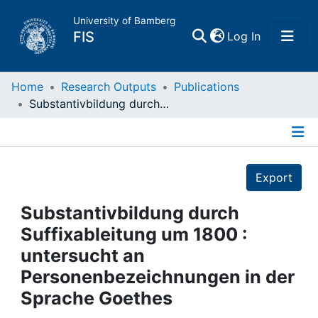
University of Bamberg
(current)
FIS
Log In
Home
Home
Research Outputs
Publications
Substantivbildung durch Suffixableitung um 1800 : untersucht an Personenbezeichnungen in der Sprache Goethes
Publications
Details
Research Data
Export
Projects
Substantivbildung durch
Suffixableitung um 1800 :
People
untersucht an
Personenbezeichnungen in der
Institutions
Sprache Goethes