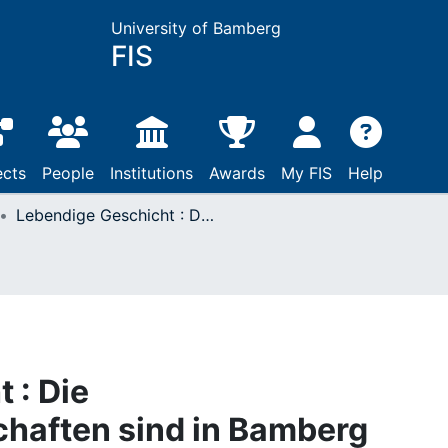
University of Bamberg
FIS
ects
People
Institutions
Awards
My FIS
Help
Lebendige Geschicht : Die Geschichtswissenschaften sind in Bamberg lebendiger denn je
 : Die
haften sind in Bamberg