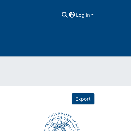
Log In
Export