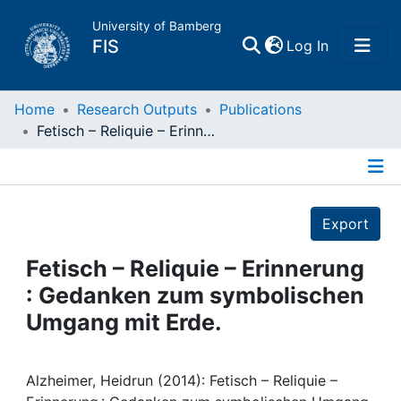
University of Bamberg
(current)
FIS
Log In
Home
Home
Research Outputs
Publications
Fetisch – Reliquie – Erinnerung : Gedanken zum symbolischen Umgang mit Erde.
Publications
Details
Research Data
Export
Projects
Fetisch – Reliquie – Erinnerung
: Gedanken zum symbolischen
People
Umgang mit Erde.
Institutions
Alzheimer, Heidrun (2014): Fetisch – Reliquie –