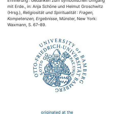
Awards
Erinnerung : Gedanken zum symbolischen Umgang
mit Erde., in: Anja Schöne und Helmut Groschwitz
(Hrsg.),
Religiosität und Spiritualität : Fragen,
My FIS
Kompetenzen, Ergebnisse
, Münster, New York:
Waxmann, S. 67–89.
Help
originated at the