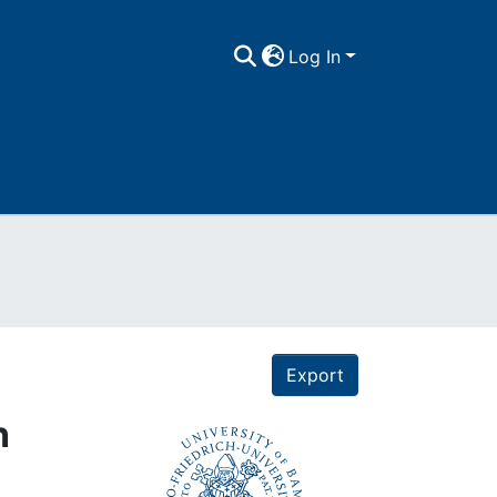
Log In
Export
n