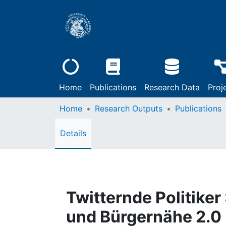
Home
Publications
Research Data
Proj
Home
Research Outputs
Publications
Details
Twitternde Politike
und Bürgernähe 2.0