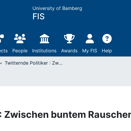
University of Bamberg
FIS
ects
People
Institutions
Awards
My FIS
Help
Twitternde Politiker : Zwischen buntem Rauschen und Bürgernähe 2.0
r : Zwischen buntem Rausche