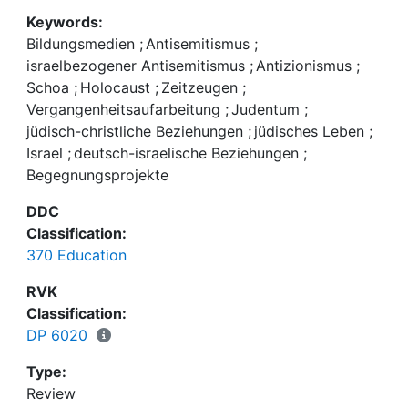
2023, und
Keywords:
„Das Erbe der Zeitzeugen: Bildung für die
Bildungsmedien
;
Antisemitismus
;
Nachwelt“. Hentrich & Hentrich, 2023.
israelbezogener Antisemitismus
;
Antizionismus
;
Schoa
;
Holocaust
;
Zeitzeugen
;
Vergangenheitsaufarbeitung
;
Judentum
;
jüdisch-christliche Beziehungen
;
jüdisches Leben
;
Israel
;
deutsch-israelische Beziehungen
;
Begegnungsprojekte
DDC
Classification:
370 Education
RVK
Classification:
DP 6020
Type:
Review