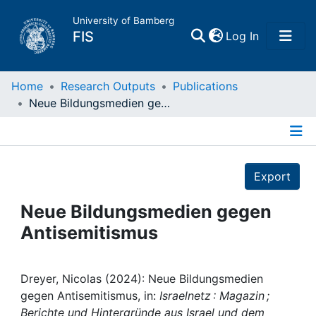
University of Bamberg
(current)
FIS
Log In
Home
Home
Research Outputs
Publications
Neue Bildungsmedien gegen Antisemitismus
Publications
Details
Research Data
Export
Projects
Neue Bildungsmedien gegen
Antisemitismus
People
Institutions
Dreyer, Nicolas (2024): Neue Bildungsmedien
gegen Antisemitismus, in:
Israelnetz : Magazin ;
Berichte und Hintergründe aus Israel und dem