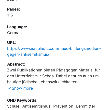
Pages:
1-6
Language:
German
URL:
https://www.israelnetz.com/neue-bildungsmedien-
gegen-antisemitismus/
Abstract:
Zwei Publikationen bieten Pädagogen Material für
den Unterricht zur Schoa. Dabei geht es auch um
heutige jüdische Lebenswirklichkeiten.
Rezension zu:
Show more
„Wir sind vom selben Stern: Antisemitismus
entgegnen“, Reihe „Politisch denken lernen mit
GND Keywords:
Religion und Ethik“. Vandenhoeck & Ruprecht,
Schule
;
Antisemitismus
;
Prävention
;
Lehrmittel