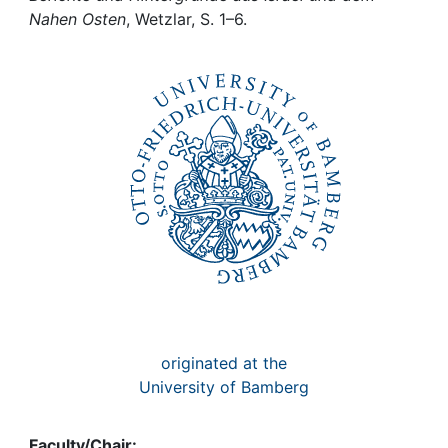
Awards
Nahen Osten
, Wetzlar, S. 1–6.
My FIS
Help
originated at the
University of Bamberg
Faculty/Chair: