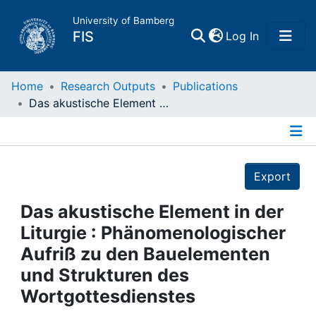
University of Bamberg
(current)
FIS
Log In
Home
Home
Research Outputs
Publications
Das akustische Element in der Liturgie : Phänomenologischer Aufriß zu den Bauelementen und Strukturen des Wortgottesdienstes
Publications
Details
Research Data
Export
Projects
Das akustische Element in der
Liturgie : Phänomenologischer
People
Aufriß zu den Bauelementen
und Strukturen des
Institutions
Wortgottesdienstes