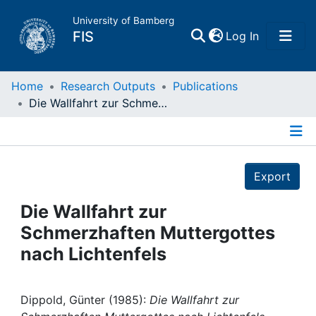
University of Bamberg
(current)
FIS
Log In
Home
Home
Research Outputs
Publications
Die Wallfahrt zur Schmerzhaften Muttergottes nach Lichtenfels
Publications
Details
Research Data
Export
Projects
Die Wallfahrt zur
Schmerzhaften Muttergottes
People
nach Lichtenfels
Institutions
Dippold, Günter (1985):
Die Wallfahrt zur