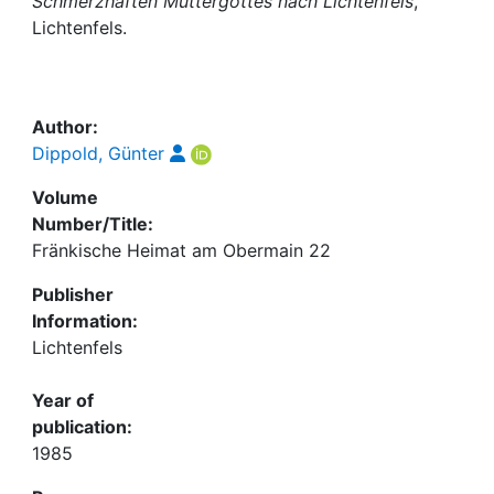
Awards
Schmerzhaften Muttergottes nach Lichtenfels
,
Lichtenfels.
My FIS
Help
Author:
Dippold, Günter
Volume
Number/Title:
Fränkische Heimat am Obermain 22
Publisher
Information:
Lichtenfels
Year of
publication:
1985