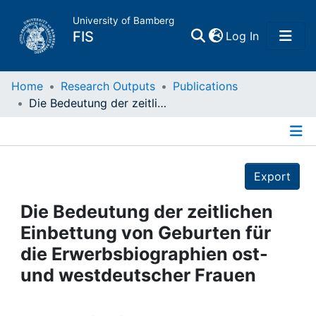
University of Bamberg
(current)
FIS
Log In
Home
Home
Research Outputs
Publications
Die Bedeutung der zeitlichen Einbettung von Geburten für die Erwerbsbiographien ost- und westdeutscher Frauen
Publications
Details
Research Data
Export
Projects
Die Bedeutung der zeitlichen
Einbettung von Geburten für
People
die Erwerbsbiographien ost-
und westdeutscher Frauen
Institutions