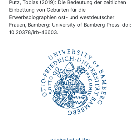
Awards
Putz, Tobias (2019): Die Bedeutung der zeitlichen
Einbettung von Geburten für die
My FIS
Erwerbsbiographien ost- und westdeutscher
Frauen, Bamberg: University of Bamberg Press, doi:
10.20378/irb-46603.
Help
originated at the