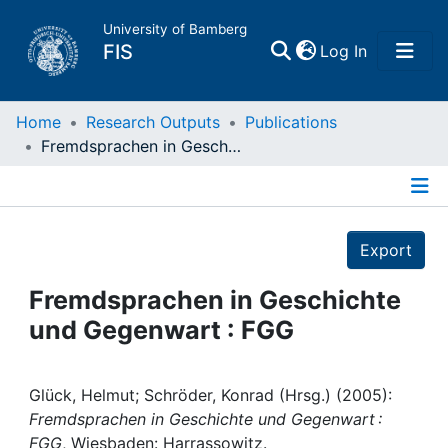
University of Bamberg
(current)
FIS
Log In
Home
Home
Research Outputs
Publications
Fremdsprachen in Geschichte und Gegenwart : FGG
Publications
Details
Research Data
Export
Projects
Fremdsprachen in Geschichte
und Gegenwart : FGG
People
Institutions
Glück, Helmut; Schröder, Konrad (Hrsg.) (2005):
Fremdsprachen in Geschichte und Gegenwart :
FGG
, Wiesbaden: Harrassowitz.