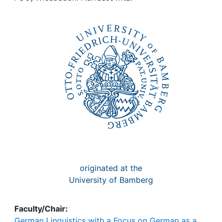
Awards
My FIS
Help
originated at the
University of Bamberg
Faculty/Chair:
German Linguistics with a Focus on German as a