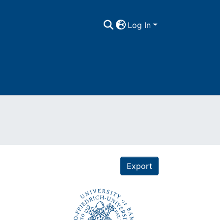
Log In
Export