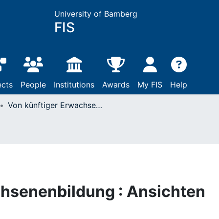
University of Bamberg
FIS
ects
People
Institutions
Awards
My FIS
Help
Von künftiger Erwachsenenbildung : Ansichten und Aufgaben
chsenenbildung : Ansichten