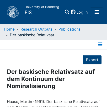
University of Bamberg
(current)
FIS
Log In
Home
Home
Research Outputs
Publications
Der baskische Relativsatz auf dem Kontinuum der Nominalisierung
Publications
Details
Research Data
Export
Projects
Der baskische Relativsatz auf
dem Kontinuum der
People
Nominalisierung
Institutions
Haase, Martin (1991): Der baskische Relativsatz auf