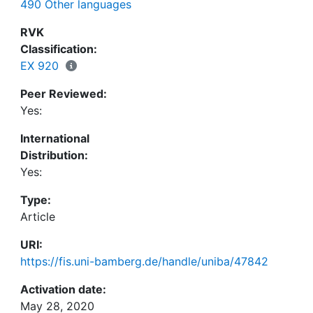
490 Other languages
andere Verfahren der Nominalisierung abgrenzen,
mit anderen Worten: welche Konstruktion gehört
RVK
noch zu den Relativsatzbildungen, welche nicht
Classification:
mehr? Ich will hier die verschiedenen Verfahren der
EX 920
Relativsatzbildung (Relativierung) vorstellen und
Peer Reviewed:
versuchen, mit Hilfe von LEHMANNS (1984)
Yes:
Kontinuum der Norninalisierung Ordnung in die
Phänomene zu bringen, um schließlich
International
Erklärungsansätze zu finden.
Distribution:
Yes:
Type:
Article
URI:
https://fis.uni-bamberg.de/handle/uniba/47842
Activation date:
May 28, 2020