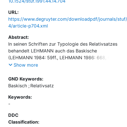
10.1524/stuf.1991.44.14.704
URL:
https://www.degruyter.com/downloadpdf/journals/stuf
4/article-p704.xml
Abstract:
In seinen Schriften zur Typologie des Relativsatzes
behandelt LEHMANN auch das Baskische
(LEHMANN 1984: 59ff., LEHMANN 1986: 668, 672).
Die Diskussion um den baskischen Relativsatz geht
Show more
jedoch schon auf DE RlJK (1972) zurück und wird
von OYHARÇABAL (1985) fortgesetzt. In diesen
GND Keywords:
Werken geht es um allgemeine Themen der
Baskisch
;
Relativsatz
Typologie des Relativsatzes (vor allem um das
Keywords:
Problem der Zugänglichkeit), wobei allerdings
-
wichtige Fragen unberücksichtigt bleiben: Warum
gibt es im Baskischen mehrere unterschiedliche
DDC
Relativsatzkonstruktionen? Worin unterscheiden sie
Classification:
sich? Wie lassen sie sich voneinander und gegen