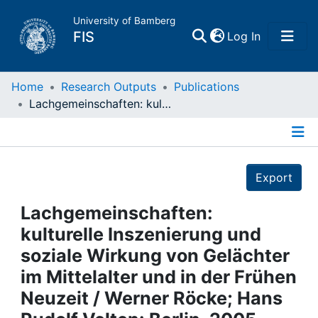
University of Bamberg
(current)
FIS
Log In
Home
Home
Research Outputs
Publications
Lachgemeinschaften: kulturelle Inszenierung und soziale Wirkung von Gelächter im Mittelalter und in der Frühen Neuzeit / Werner Röcke; Hans Rudolf Velten: Berlin, 2005
Publications
Details
Research Data
Export
Projects
Lachgemeinschaften:
kulturelle Inszenierung und
People
soziale Wirkung von Gelächter
im Mittelalter und in der Frühen
Institutions
Neuzeit / Werner Röcke; Hans