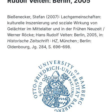
Rudolf Velten: Berlin, 2005
Awards
My FIS
Bießenecker, Stefan (2007): Lachgemeinschaften:
kulturelle Inszenierung und soziale Wirkung von
Help
Gelächter im Mittelalter und in der Frühen Neuzeit /
Werner Röcke; Hans Rudolf Velten: Berlin, 2005, in:
Historische Zeitschrift : HZ
, München ; Berlin:
Oldenbourg, Jg. 284, S. 696–698.