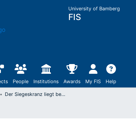
University of Bamberg
FIS
ects
People
Institutions
Awards
My FIS
Help
Der Siegeskranz liegt bereit : 2 Tim 4,8