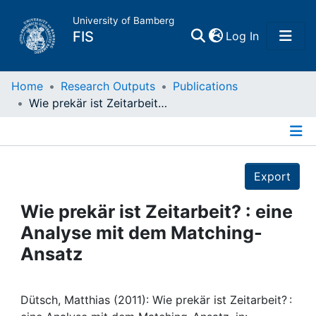
University of Bamberg
(current)
FIS
Log In
Home
Home
Research Outputs
Publications
Wie prekär ist Zeitarbeit? : eine Analyse mit dem Matching-Ansatz
Publications
Details
Research Data
Export
Projects
Wie prekär ist Zeitarbeit? : eine
Analyse mit dem Matching-
People
Ansatz
Institutions
Dütsch, Matthias (2011): Wie prekär ist Zeitarbeit? :