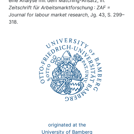
Awards
eine Analyse mit dem Matching-Ansatz, in:
Zeitschrift für Arbeitsmarktforschung : ZAF =
Journal for labour market research
, Jg. 43, S. 299–
My FIS
318.
Help
originated at the
University of Bamberg