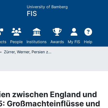
University of Bamberg
FIS
ects
People
Institutions
Awards
My FIS
Help
Zürrer, Werner, Persien zwischen England und Rußland: 1918 - 1925: Großmachteinflüsse und nationaler Wiederaufstieg am Beispiel des Iran: Bern [u.a.], 1978
sien zwischen England und
5: Großmachteinflüsse und