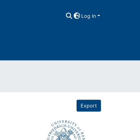
Log In
Export