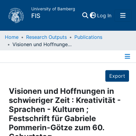
University of Bamberg
(current)
FIS
Log In
Home
Home
Research Outputs
Publications
Visionen und Hoffnungen in schwieriger Zeit : Kreativität - Sprachen - Kulturen ; Festschrift für Gabriele Pommerin-Götze zum 60. Geburtstag
Publications
Details
Research Data
Export
Projects
Visionen und Hoffnungen in
schwieriger Zeit : Kreativität -
People
Sprachen - Kulturen ;
Festschrift für Gabriele
Institutions
Pommerin-Götze zum 60.