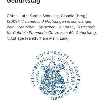
Geburtstag
Awards
My FIS
Götze, Lutz; Kupfer-Schreiner, Claudia (Hrsg.)
(2009):
Visionen und Hoffnungen in schwieriger
Help
Zeit : Kreativität - Sprachen - Kulturen ; Festschrift
für Gabriele Pommerin-Götze zum 60. Geburtstag
,
1. Auflage Frankfurt am Main: Lang.