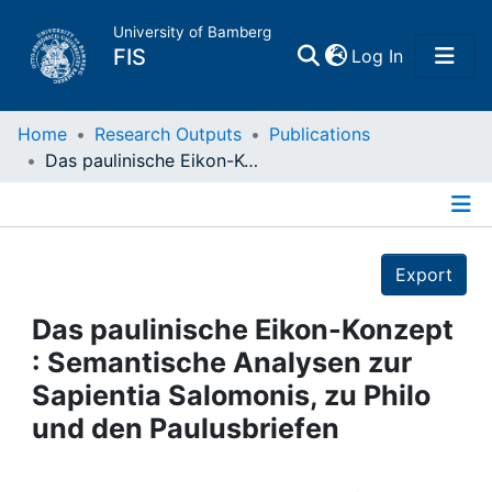
University of Bamberg
(current)
FIS
Log In
Home
Home
Research Outputs
Publications
Das paulinische Eikon-Konzept : Semantische Analysen zur Sapientia Salomonis, zu Philo und den Paulusbriefen
Publications
Details
Research Data
Export
Projects
Das paulinische Eikon-Konzept
: Semantische Analysen zur
People
Sapientia Salomonis, zu Philo
und den Paulusbriefen
Institutions