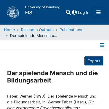
University of Bamberg
(current)
FIS
Log In
Home
Home
Research Outputs
Publications
Der spielende Mensch und die Bildungsarbeit
Publications
Details
Research Data
Export
Projects
Der spielende Mensch und die
Bildungsarbeit
People
Institutions
Faber, Werner (1990): Der spielende Mensch und
die Bildungsarbeit, in: Werner Faber (Hrsg.),
Für
eine zeitgerechte Erwachsenenbildung :