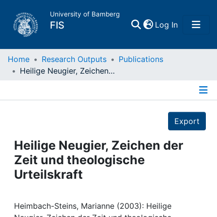
University of Bamberg
(current)
FIS
Log In
Home
Home
Research Outputs
Publications
Heilige Neugier, Zeichen der Zeit und theologische Urteilskraft
Publications
Details
Research Data
Export
Projects
Heilige Neugier, Zeichen der
Zeit und theologische
People
Urteilskraft
Institutions
Heimbach-Steins, Marianne (2003): Heilige