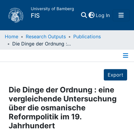
University of Bamberg
(current)
FIS
Log In
Home
Home
Research Outputs
Publications
Die Dinge der Ordnung : eine vergleichende Untersuchung über die osmanische Reformpolitik im 19. Jahrhundert
Publications
Details
Research Data
Export
Projects
Die Dinge der Ordnung : eine
vergleichende Untersuchung
People
über die osmanische
Reformpolitik im 19.
Institutions
Jahrhundert