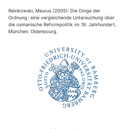
Awards
Reinkowski, Maurus (2005): Die Dinge der
My FIS
Ordnung : eine vergleichende Untersuchung über
die osmanische Reformpolitik im 19. Jahrhundert,
Help
München: Oldenbourg.