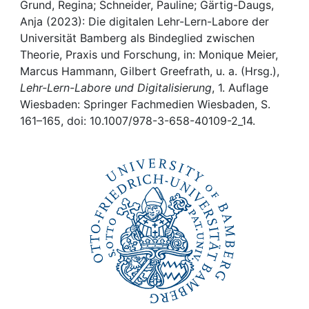
Awards
Grund, Regina; Schneider, Pauline; Gärtig-Daugs,
Anja (2023): Die digitalen Lehr-Lern-Labore der
My FIS
Universität Bamberg als Bindeglied zwischen
Theorie, Praxis und Forschung, in: Monique Meier,
Marcus Hammann, Gilbert Greefrath, u. a. (Hrsg.),
Help
Lehr-Lern-Labore und Digitalisierung
, 1. Auflage
Wiesbaden: Springer Fachmedien Wiesbaden, S.
161–165, doi: 10.1007/978-3-658-40109-2_14.