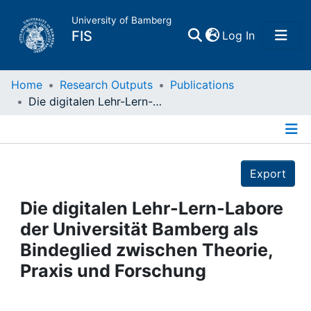
University of Bamberg
(current)
FIS
Log In
Home
Home
Research Outputs
Publications
Die digitalen Lehr-Lern-Labore der Universität Bamberg als Bindeglied zwischen Theorie, Praxis und Forschung
Publications
Details
Research Data
Export
Projects
Die digitalen Lehr-Lern-Labore
der Universität Bamberg als
People
Bindeglied zwischen Theorie,
Praxis und Forschung
Institutions