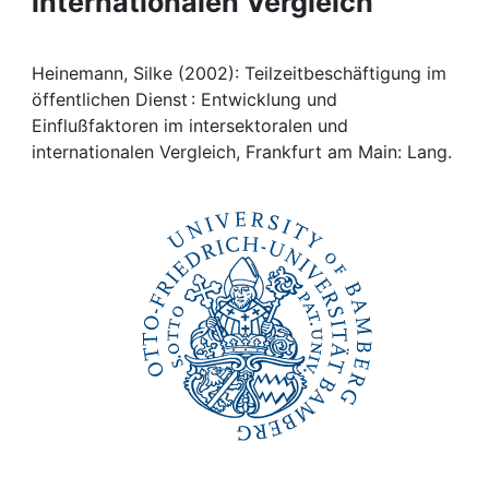
internationalen Vergleich
Awards
My FIS
Heinemann, Silke (2002): Teilzeitbeschäftigung im
öffentlichen Dienst : Entwicklung und
Help
Einflußfaktoren im intersektoralen und
internationalen Vergleich, Frankfurt am Main: Lang.