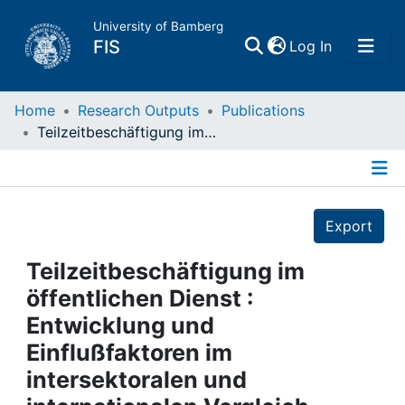
University of Bamberg
(current)
FIS
Log In
Home
Home
Research Outputs
Publications
Teilzeitbeschäftigung im öffentlichen Dienst : Entwicklung und Einflußfaktoren im intersektoralen und internationalen Vergleich
Publications
Details
Research Data
Export
Projects
Teilzeitbeschäftigung im
öffentlichen Dienst :
People
Entwicklung und
Einflußfaktoren im
Institutions
intersektoralen und