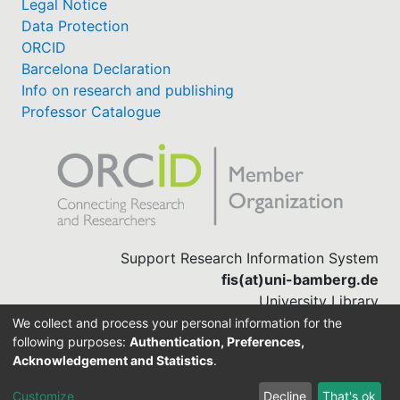
Legal Notice
Data Protection
ORCID
Barcelona Declaration
Info on research and publishing
Professor Catalogue
Support Research Information System
fis(at)uni-bamberg.de
University Library
(0951) 863-1568
We collect and process your personal information for the
following purposes:
Authentication, Preferences,
Acknowledgement and Statistics
.
Built with
DSpace-CRIS software
Customize
Decline
That's ok