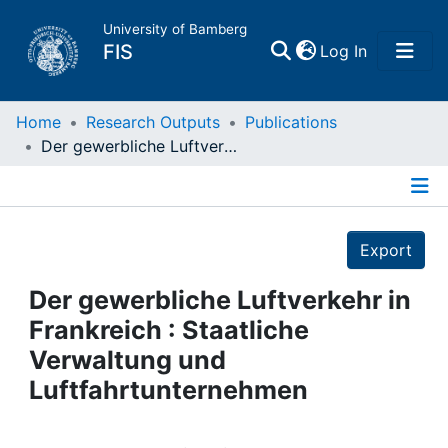
University of Bamberg
(current)
FIS
Log In
Home
Home
Research Outputs
Publications
Der gewerbliche Luftverkehr in Frankreich : Staatliche Verwaltung und Luftfahrtunternehmen
Publications
Details
Research Data
Export
Projects
Der gewerbliche Luftverkehr in
Frankreich : Staatliche
People
Verwaltung und
Luftfahrtunternehmen
Institutions