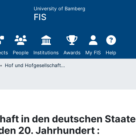
University of Bamberg
FIS
ects
People
Institutions
Awards
My FIS
Help
Hof und Hofgesellschaft in den deutschen Staaten im 19. und beginnenden 20. Jahrhundert : einleitende Bemerkungen
haft in den deutschen Staat
den 20. Jahrhundert :