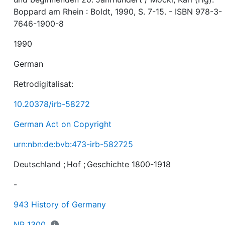
Boppard am Rhein : Boldt, 1990, S. 7-15. - ISBN 978-3-
7646-1900-8
1990
German
Retrodigitalisat:
10.20378/irb-58272
German Act on Copyright
urn:nbn:de:bvb:473-irb-582725
Deutschland
;
Hof
;
Geschichte 1800-1918
-
943 History of Germany
NP 1300