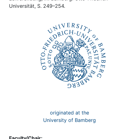
Awards
Universität, S. 249–254.
My FIS
Help
originated at the
University of Bamberg
Faculty/Chair: