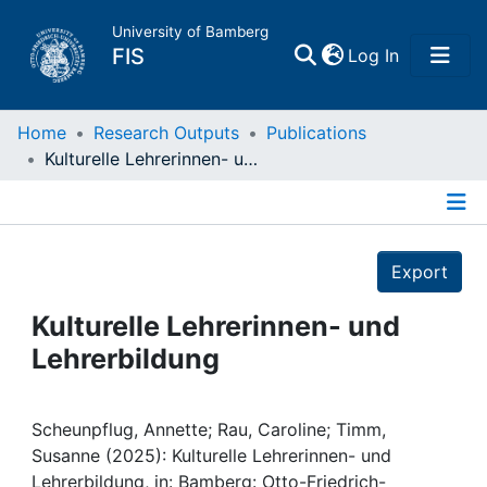
University of Bamberg
(current)
FIS
Log In
Home
Home
Research Outputs
Publications
Kulturelle Lehrerinnen- und Lehrerbildung
Publications
Details
Research Data
Export
Projects
Kulturelle Lehrerinnen- und
Lehrerbildung
People
Institutions
Scheunpflug, Annette; Rau, Caroline; Timm,
Susanne (2025): Kulturelle Lehrerinnen- und
Lehrerbildung, in: Bamberg: Otto-Friedrich-