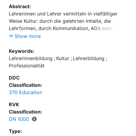
Abstract:
Lehrerinnen und Lehrer vermitteln in vielfältiger
Weise Kultur: durch die gelehrten Inhalte, die
Lehrformen, durch Kommunikation, AG’s oder die
Organisation von Schule. Angesichts der kulturellen
Show more
Hybridität heutiger Gesellschaften ist es eine
bedeutsame Aufgabe der Bildung von
Keywords:
Lehrpersonen, die eigene implizite kulturelle
Lehrerinnenbildung
;
Kultur
;
Lehrerbildung
;
Prägung zu reflektieren und mit dieser bewusst
Professionalität
umzugehen.
DDC
Classification:
370 Education
RVK
Classification:
DN 1000
Type: