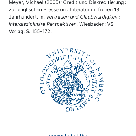
Awards
Meyer, Michael (2005): Credit und Diskreditierung :
zur englischen Presse und Literatur im frühen 18.
My FIS
Jahrhundert, in:
Vertrauen und Glaubwürdigkeit :
interdisziplinäre Perspektiven
, Wiesbaden: VS-
Verlag, S. 155–172.
Help
originated at the