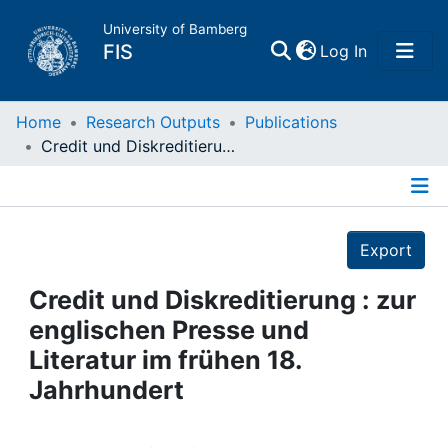
University of Bamberg
(current)
FIS
Log In
Home
Home
Research Outputs
Publications
Credit und Diskreditierung : zur englischen Presse und Literatur im frühen 18. Jahrhundert
Publications
Details
Research Data
Export
Projects
Credit und Diskreditierung : zur
englischen Presse und
People
Literatur im frühen 18.
Jahrhundert
Institutions