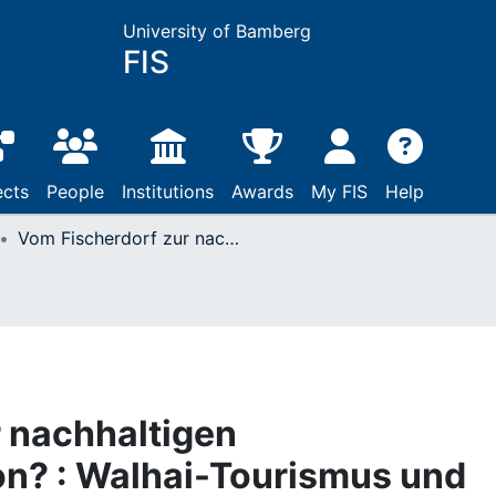
University of Bamberg
FIS
ects
People
Institutions
Awards
My FIS
Help
Vom Fischerdorf zur nachhaltigen Tourismusdestination? : Walhai-Tourismus und Ortsentwicklung auf der Isla Holbox
 nachhaltigen
on? : Walhai-Tourismus und