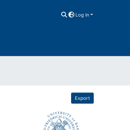
Log In
Export