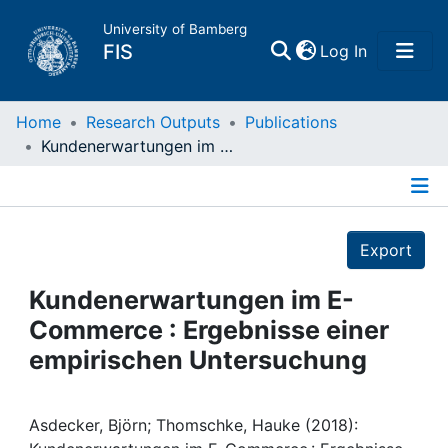
University of Bamberg
(current)
FIS
Log In
Home
Home
Research Outputs
Publications
Kundenerwartungen im E-Commerce : Ergebnisse einer empirischen Untersuchung
Publications
Details
Research Data
Export
Projects
Kundenerwartungen im E-
Commerce : Ergebnisse einer
People
empirischen Untersuchung
Institutions
Asdecker, Björn; Thomschke, Hauke (2018):