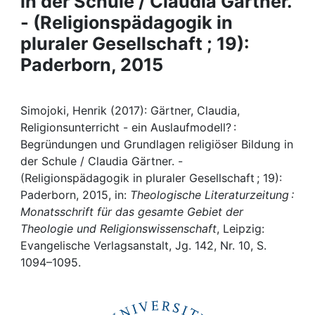
in der Schule / Claudia Gärtner.
Awards
- (Religionspädagogik in
My FIS
pluraler Gesellschaft ; 19):
Paderborn, 2015
Help
Simojoki, Henrik (2017): Gärtner, Claudia,
Religionsunterricht - ein Auslaufmodell? :
Begründungen und Grundlagen religiöser Bildung in
der Schule / Claudia Gärtner. -
(Religionspädagogik in pluraler Gesellschaft ; 19):
Paderborn, 2015, in:
Theologische Literaturzeitung :
Monatsschrift für das gesamte Gebiet der
Theologie und Religionswissenschaft
, Leipzig:
Evangelische Verlagsanstalt, Jg. 142, Nr. 10, S.
1094–1095.