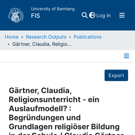
University of Bamberg
(current)
FIS
Log In
Home
Home
Research Outputs
Publications
Gärtner, Claudia, Religionsunterricht - ein Auslaufmodell? : Begründungen und Grundlagen religiöser Bildung in der Schule / Claudia Gärtner. - (Religionspädagogik in pluraler Gesellschaft ; 19): Paderborn, 2015
Publications
Details
Research Data
Export
Projects
Gärtner, Claudia,
Religionsunterricht - ein
People
Auslaufmodell? :
Begründungen und
Institutions
Grundlagen religiöser Bildung