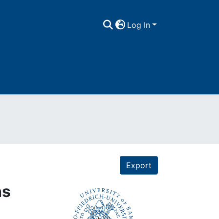
Log In
Export
hs