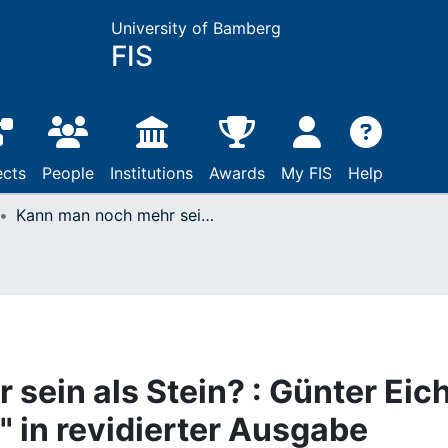
University of Bamberg
FIS
ects
People
Institutions
Awards
My FIS
Help
Kann man noch mehr sein als Stein? : Günter Eichs "Gesammelte Werke" in revidierter Ausgabe
sein als Stein? : Günter Eic
 in revidierter Ausgabe