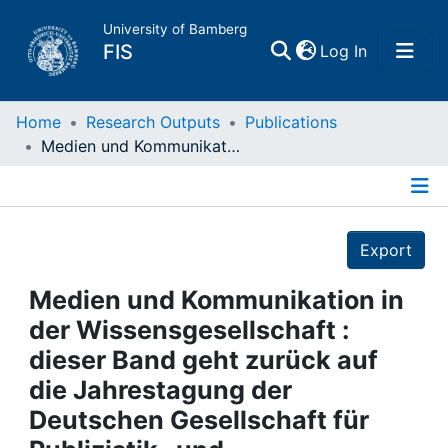
University of Bamberg
(current)
FIS
Log In
Home
Home
Research Outputs
Publications
Medien und Kommunikation in der Wissensgesellschaft : dieser Band geht zurück auf die Jahrestagung der Deutschen Gesellschaft für Publizistik- und Kommunikationswissenschaft (DGPuK) 2007 in Bamberg zum Thema "Medien und Kommunikation in der Wissensgesellschaft"
Publications
Details
Research Data
Export
Projects
Medien und Kommunikation in
der Wissensgesellschaft :
People
dieser Band geht zurück auf
die Jahrestagung der
Institutions
Deutschen Gesellschaft für