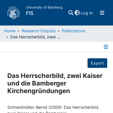
University of Bamberg
(current)
FIS
Log In
Home
Home
Research Outputs
Publications
Das Herrscherbild, zwei Kaiser und die Bamberger Kirchengründungen
Publications
Details
Research Data
Export
Projects
Das Herrscherbild, zwei Kaiser
und die Bamberger
People
Kirchengründungen
Institutions
Schneidmüller, Bernd (2000): Das Herrscherbild,