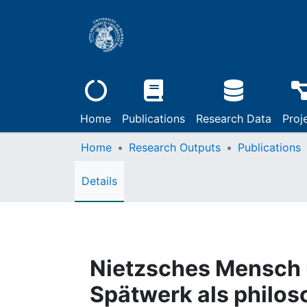
Home
Publications
Research Data
Proj
Home
Research Outputs
Publications
Details
Nietzsches Mensch u
Spätwerk als philo