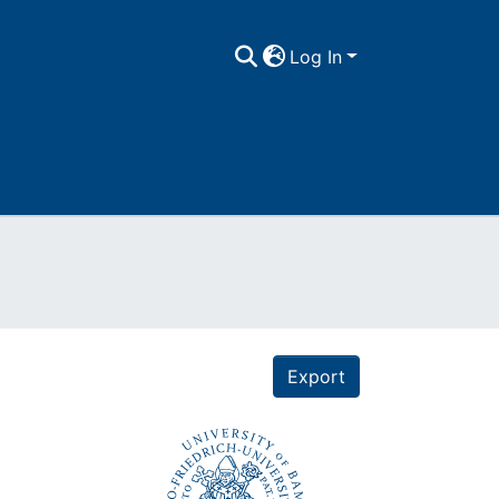
Log In
Export