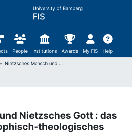
University of Bamberg
FIS
ects
People
Institutions
Awards
My FIS
Help
Nietzsches Mensch und Nietzsches Gott : das Spätwerk als philosophisch-theologisches Programm
nd Nietzsches Gott : das
sophisch-theologisches