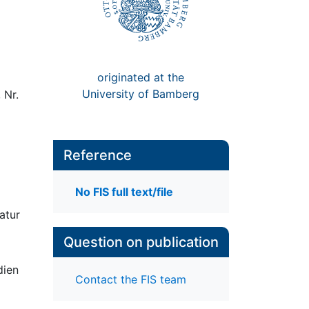
originated at the
University of Bamberg
 Nr.
Reference
No FIS full text/file
ratur
Question on publication
dien
Contact the FIS team