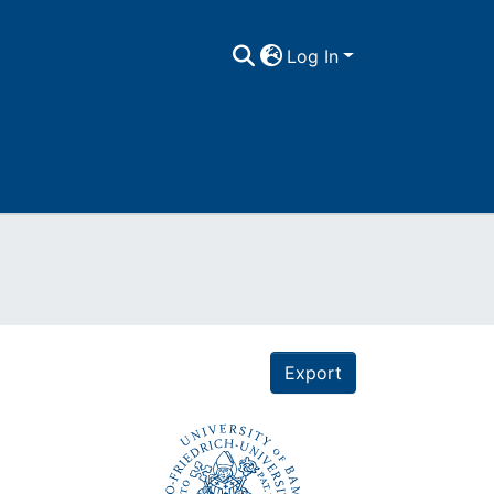
Log In
Export