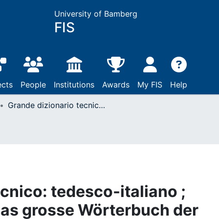
University of Bamberg
FIS
ects
People
Institutions
Awards
My FIS
Help
Grande dizionario tecnico: tedesco-italiano ; italiano-tedesco = Das grosse Wörterbuch der Technik / Marina Pazzaglia ...: Milano, 2000
cnico: tedesco-italiano ;
Das grosse Wörterbuch der