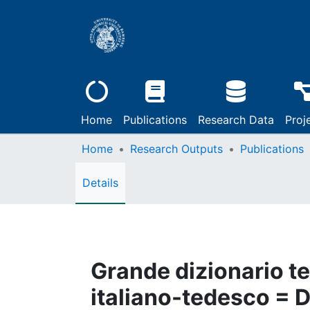
Home
Publications
Research Data
Proj
Home
Research Outputs
Publications
Details
Grande dizionario te
italiano-tedesco = 