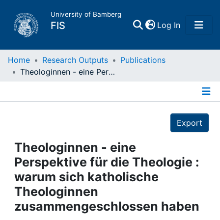
University of Bamberg
(current)
FIS
Log In
Home
Home
Research Outputs
Publications
Theologinnen - eine Perspektive für die Theologie : warum sich katholische Theologinnen zusammengeschlossen haben
Publications
Details
Research Data
Export
Projects
Theologinnen - eine
Perspektive für die Theologie :
People
warum sich katholische
Theologinnen
Institutions
zusammengeschlossen haben