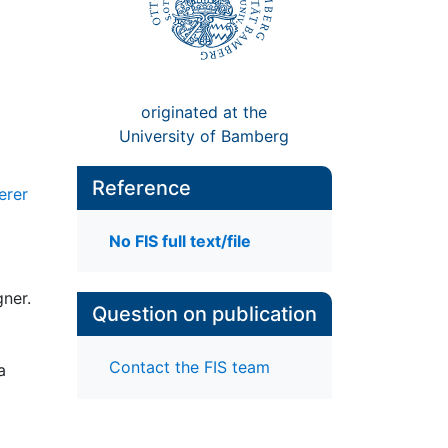
originated at the
University of Bamberg
Reference
erer
No FIS full text/file
gner.
Question on publication
Contact the FIS team
a