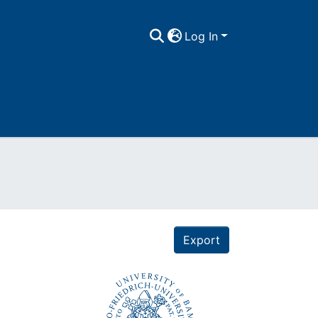
Log In
Export