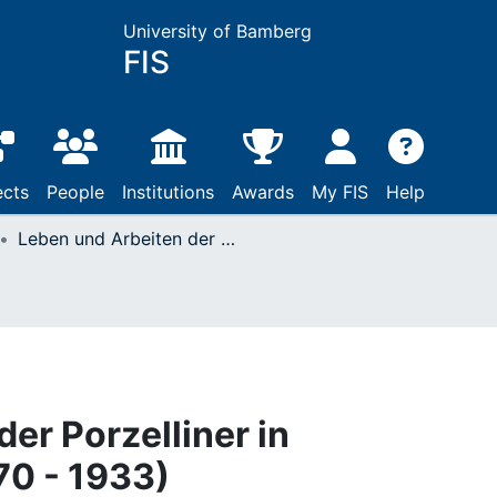
University of Bamberg
FIS
ects
People
Institutions
Awards
My FIS
Help
Leben und Arbeiten der Porzelliner in Nordostbayern : (1870 - 1933)
er Porzelliner in
70 - 1933)