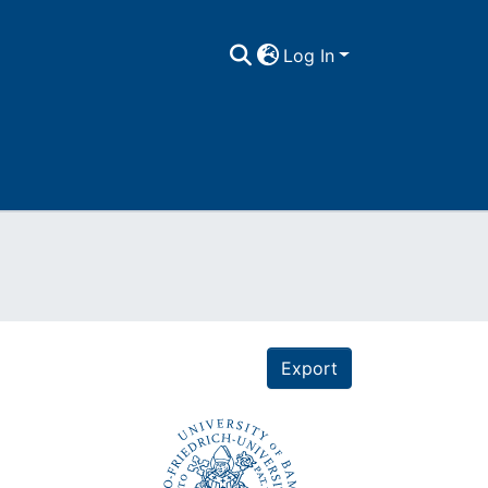
Log In
Export