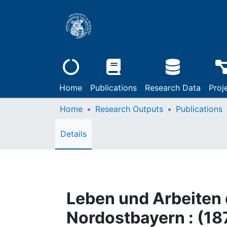
Home
Publications
Research Data
Proj
Home
Research Outputs
Publications
Details
Leben und Arbeiten d
Nordostbayern : (18