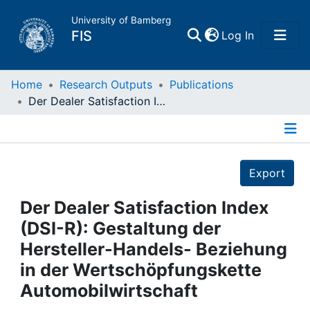
University of Bamberg
(current)
FIS
Log In
Home
Home
Research Outputs
Publications
Der Dealer Satisfaction Index (DSI-R): Gestaltung der Hersteller-Handels- Beziehung in der Wertschöpfungskette Automobilwirtschaft
Publications
Details
Research Data
Export
Projects
Der Dealer Satisfaction Index
(DSI-R): Gestaltung der
People
Hersteller-Handels- Beziehung
in der Wertschöpfungskette
Institutions
Automobilwirtschaft