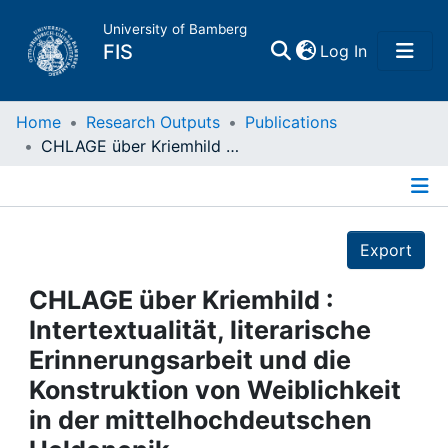
University of Bamberg
(current)
FIS
Log In
Home
Home
Research Outputs
Publications
CHLAGE über Kriemhild : Intertextualität, literarische Erinnerungsarbeit und die Konstruktion von Weiblichkeit in der mittelhochdeutschen Heldenepik
Publications
Details
Research Data
Export
Projects
CHLAGE über Kriemhild :
Intertextualität, literarische
People
Erinnerungsarbeit und die
Konstruktion von Weiblichkeit
Institutions
in der mittelhochdeutschen