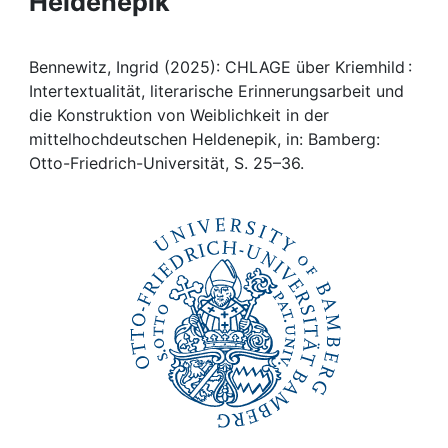
Heldenepik
Awards
My FIS
Bennewitz, Ingrid (2025): CHLAGE über Kriemhild :
Intertextualität, literarische Erinnerungsarbeit und
Help
die Konstruktion von Weiblichkeit in der
mittelhochdeutschen Heldenepik, in: Bamberg:
Otto-Friedrich-Universität, S. 25–36.