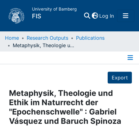
University of Bamberg
(current)
FIS
Log In
Home
Home
Research Outputs
Publications
Metaphysik, Theologie und Ethik im Naturrecht der "Epochenschwelle" : Gabriel Vásquez und Baruch Spinoza
Publications
Details
Research Data
Export
Projects
Metaphysik, Theologie und
Ethik im Naturrecht der
People
"Epochenschwelle" : Gabriel
Vásquez und Baruch Spinoza
Institutions