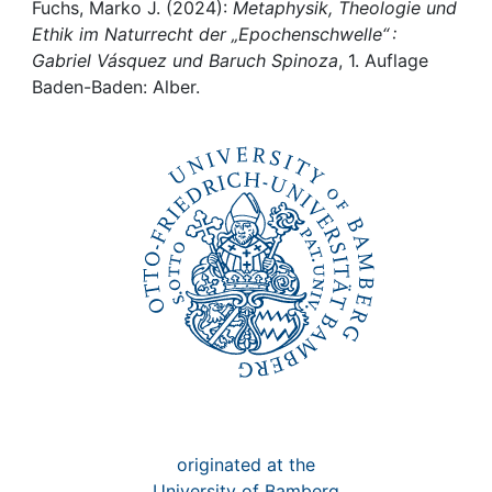
Awards
Fuchs, Marko J. (2024):
Metaphysik, Theologie und
Ethik im Naturrecht der „Epochenschwelle“ :
My FIS
Gabriel Vásquez und Baruch Spinoza
, 1. Auflage
Baden-Baden: Alber.
Help
originated at the
University of Bamberg