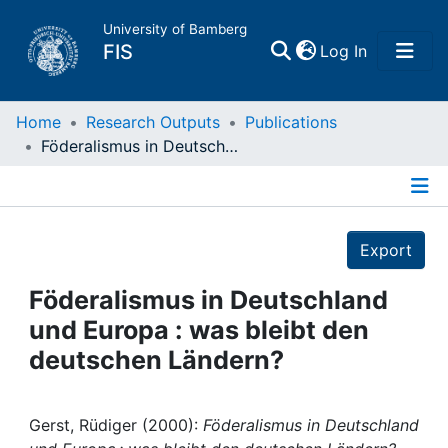
University of Bamberg
(current)
FIS
Log In
Home
Home
Research Outputs
Publications
Föderalismus in Deutschland und Europa : was bleibt den deutschen Ländern?
Publications
Details
Research Data
Export
Projects
Föderalismus in Deutschland
und Europa : was bleibt den
People
deutschen Ländern?
Institutions
Gerst, Rüdiger (2000):
Föderalismus in Deutschland