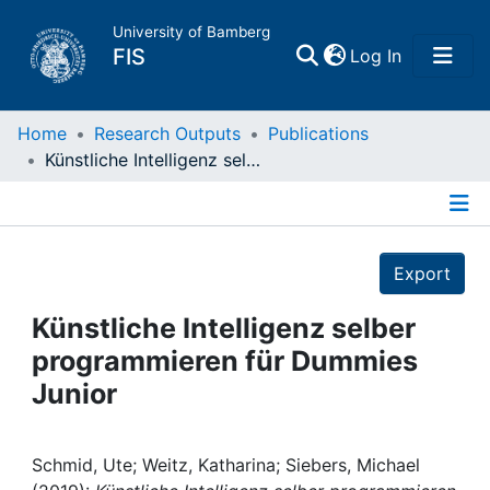
University of Bamberg
(current)
FIS
Log In
Home
Home
Research Outputs
Publications
Künstliche Intelligenz selber programmieren für Dummies Junior
Publications
Details
Research Data
Export
Projects
Künstliche Intelligenz selber
programmieren für Dummies
People
Junior
Institutions
Schmid, Ute; Weitz, Katharina; Siebers, Michael