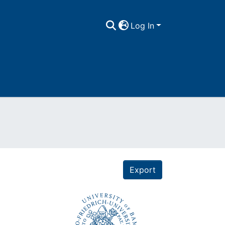
Log In
Export