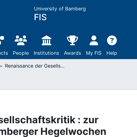
University of Bamberg
FIS
ects
People
Institutions
Awards
My FIS
Help
Renaissance der Gesellschaftskritik : zur Eröffnung der IX. Bamberger Hegelwochen
llschaftskritik : zur
Bamberger Hegelwochen