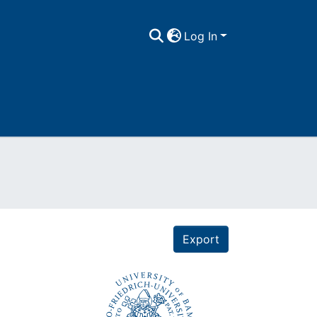
Log In
Export