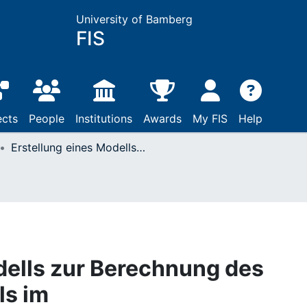
University of Bamberg
FIS
ects
People
Institutions
Awards
My FIS
Help
Erstellung eines Modells zur Berechnung des Eigenersparnisanteils im Unfallersatzwagengeschäft : Gutachten
dells zur Berechnung des
ls im