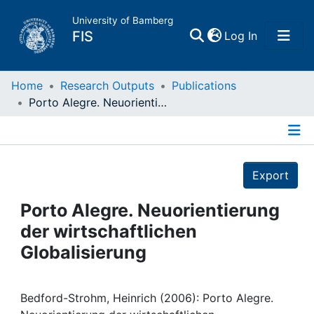
University of Bamberg
(current)
FIS
Log In
Home
Home
Research Outputs
Publications
Porto Alegre. Neuorientierung der wirtschaftlichen Globalisierung
Publications
Details
Research Data
Export
Projects
Porto Alegre. Neuorientierung
der wirtschaftlichen
People
Globalisierung
Institutions
Bedford-Strohm, Heinrich (2006): Porto Alegre.